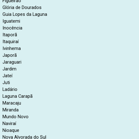
Figueirão
Glória de Dourados
Guia Lopes da Laguna
Iguatemi
Inocência
Itaporã
Itaquiraí
Ivinhema
Japorã
Jaraguari
Jardim
Jateí
Juti
Ladário
Laguna Carapã
Maracaju
Miranda
Mundo Novo
Naviraí
Nioaque
Nova Alvorada do Sul