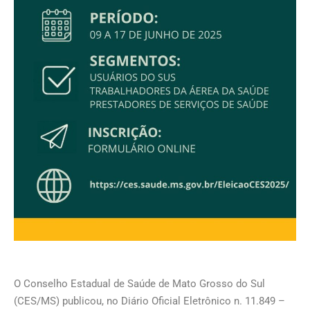
O Conselho Estadual de Saúde de Mato Grosso do Sul
(CES/MS) publicou, no Diário Oficial Eletrônico n. 11.849 –